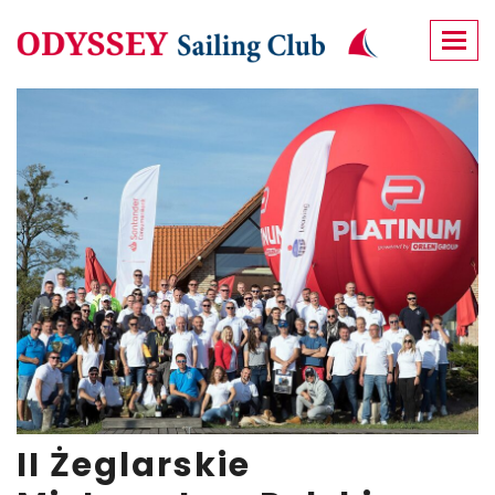
Men
II Żeglarskie