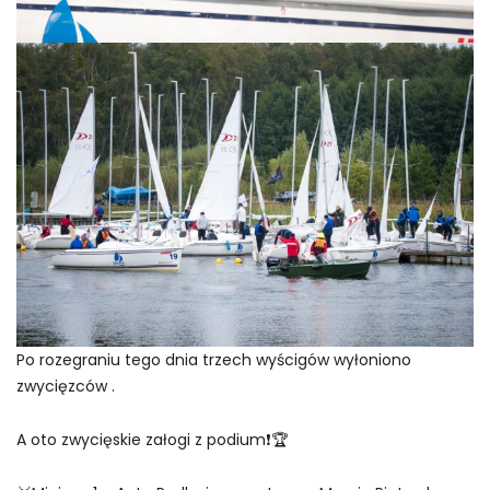
Po rozegraniu tego dnia trzech wyścigów wyłoniono
zwycięzców .
A oto zwycięskie załogi z podium❗️🏆