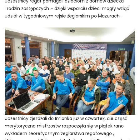
uczestnicy regat pomagali dzieciom z domów dziecka
i rodzin zastępczych – dzięki wsparciu dzieci mogły wziąć
udział w tygodniowym rejsie żeglarskim po Mazurach.
Uczestnicy zjeżdżali do Imionka już w czwartek, ale część
merytoryczna mistrzostw rozpoczęła się w piątek rano
wykładem teoretycznym żeglarstwa regatowego ,