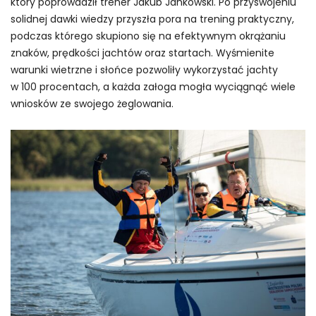
który poprowadził trener Jakub Jankowski. Po przyswojeniu
solidnej dawki wiedzy przyszła pora na trening praktyczny,
podczas którego skupiono się na efektywnym okrążaniu
znaków, prędkości jachtów oraz startach. Wyśmienite
warunki wietrzne i słońce pozwoliły wykorzystać jachty
w 100 procentach, a każda załoga mogła wyciągnąć wiele
wniosków ze swojego żeglowania.