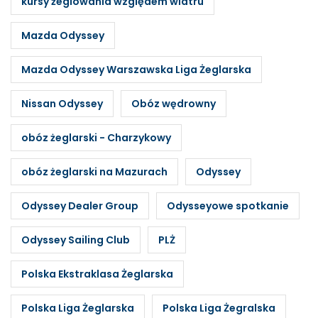
kursy żeglowania względem wiatru
Mazda Odyssey
Mazda Odyssey Warszawska Liga Żeglarska
Nissan Odyssey
Obóz wędrowny
obóz żeglarski - Charzykowy
obóz żeglarski na Mazurach
Odyssey
Odyssey Dealer Group
Odysseyowe spotkanie
Odyssey Sailing Club
PLŻ
Polska Ekstraklasa Żeglarska
Polska Liga Żeglarska
Polska Liga Żegralska