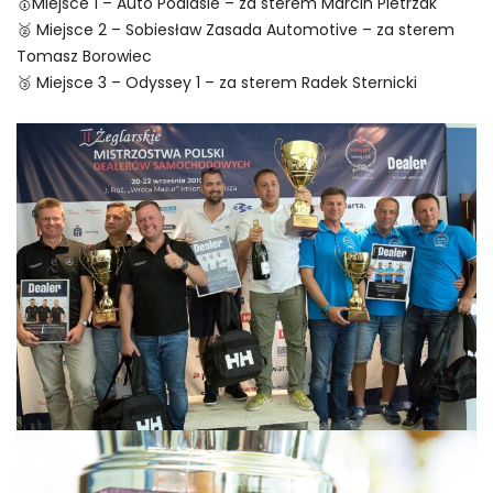
🥇Miejsce 1 – Auto Podlasie – za sterem Marcin Pietrzak
🥈 Miejsce 2 – Sobiesław Zasada Automotive – za sterem
Tomasz Borowiec
🥉 Miejsce 3 – Odyssey 1 – za sterem Radek Sternicki