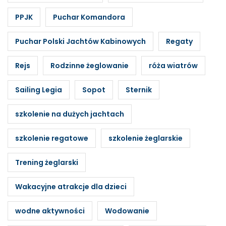
PPJK
Puchar Komandora
Puchar Polski Jachtów Kabinowych
Regaty
Rejs
Rodzinne żeglowanie
róża wiatrów
Sailing Legia
Sopot
Sternik
szkolenie na dużych jachtach
szkolenie regatowe
szkolenie żeglarskie
Trening żeglarski
Wakacyjne atrakcje dla dzieci
wodne aktywności
Wodowanie